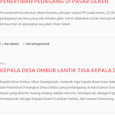
PENERTIBAN PEDAGANG DI PASAR SILAEN
Pemerintah Kecamatan Silaen beserta dengan Satpol PP pada Kamis, 23 Ok
pedagang kaki lima yang ada di bahu jalan. Hal ini dilakukan untuk mencip
kemacetan di sepanjang ruas jalan Onan Silaen.
by
kecsilaen
in
Uncategorized
Pos
KEPALA DESA OMBUR LANTIK TIGA KEPALA
Kepala Desa Ombur, Ober Simanjuntak, melantik tiga kepala dusun baru da
dan Pelantikan Perangkat Desa Ombur yang berlangsung di Aula Kantor Desa
dusun yang dilantik masing-masing adalah Hartono Simanjuntak sebagai Kep
Simanjuntak sebagai Kepala Dusun II Lumban Hariara, dan Samuel Manurung...