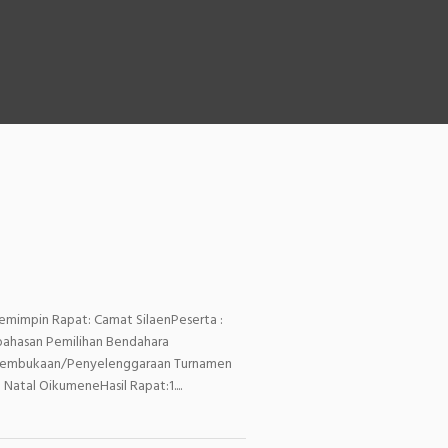
Pemimpin Rapat: Camat SilaenPeserta :
bahasan Pemilihan Bendahara
. Pembukaan/Penyelenggaraan Turnamen
Natal OikumeneHasil Rapat:1....