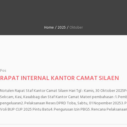
Home
/
2025
/
Oktober
Pos
RAPAT INTERNAL KANTOR CAMAT SILAEN
Notulen Rapat Staf Kantor Camat Silaen Hari Tgl : Kamis, 30 Oktober 2025
Sekcam, Kasi, Kasubbag dan Staf Kantor Camat Materi pembahasan :1. Pem
pengeluaran2. Pelaksanaan Reses DPRD Toba, Sabtu, 01 Nopember 20253
Voli BUP CUP 2025 Pintu Batu4. Pengurusan Izin PBG5. Rencana Pelaksanaan 