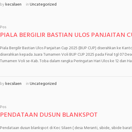
by
kecsilaen
in
Uncategorized
Pos
PIALA BERGILIR BASTIAN ULOS PANJAITAN C
Piala Bergilir Bastian Ulos Panjaitan Cup 2025 (BUP CUP) diserahkan ke Kanto
diserahkan kepada Juara Turnamen Voli BUP CUP 2025 pada Final tgl 07 D
Turnamen Voli se-Kab. Toba dalam rangka Peringatan Hari Ulos ke 12 dan H
by
kecsilaen
in
Uncategorized
Pos
PENDATAAN DUSUN BLANKSPOT
Pendataan dusun blankspot di Kec Silaen ( desa Meranti, sibide, sibide ba